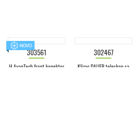
(PAR)
9.000,96 RSD/JM
303561
302467
H AvanTech front konektor
Klizac DAUER teleskop sa
H-251 mm (PAR)
usporivacem- 300mm (PAR)
1.125,12 RSD/JM
686,59 RSD/JM