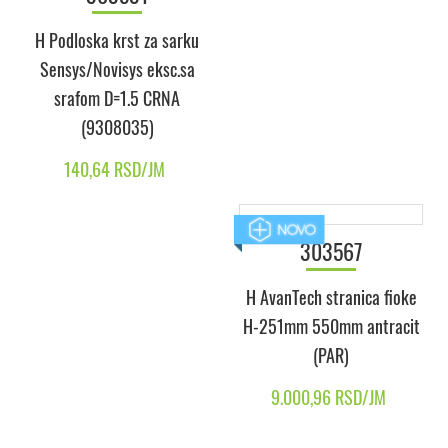
H Podloska krst za sarku
H Podloska krst za sarku
Sensys/Novisys eksc.sa
Sensys/Novisys eksc.sa
srafom D=1.5 CRNA
srafom D=1.5 (9071671)
(9308035)
112,51 RSD/JM
140,64 RSD/JM
303567