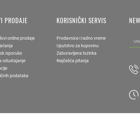
I PRODAJE
KORISNIČKI SERVIS
NEW
lovi online prodaje
Prodavnice i radno vreme
laćanja
Uputstvo za kupovinu
rok isporuke
Zaboravljena lozinka
a odustajanje
Najčešća pitanja
cije
ličnih podataka