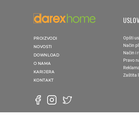
USLOV
Opšti us
PROIZVODI
Način p
NOVOSTI
Način i 
DOWNLOAD
Pravo n
O NAMA
Reklama
KARIJERA
Zaštita 
KONTAKT