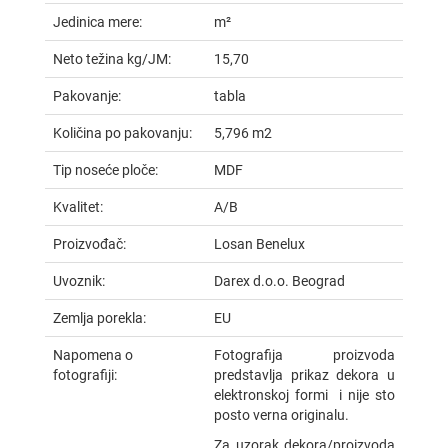
Jedinica mere:
m²
Neto težina kg/JM:
15,70
Pakovanje:
tabla
Količina po pakovanju:
5,796 m2
Tip noseće ploče:
MDF
Kvalitet:
A/B
Proizvođač:
Losan Benelux
Uvoznik:
Darex d.o.o. Beograd
Zemlja porekla:
EU
Napomena o
Fotografija proizvoda
fotografiji:
predstavlja prikaz dekora u
elektronskoj formi i nije sto
posto verna originalu.
Za uzorak dekora/proizvoda