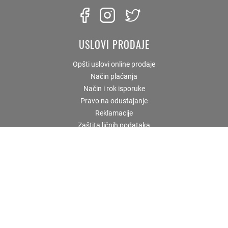
USLOVI PRODAJE
Opšti uslovi online prodaje
Način plaćanja
Način i rok isporuke
Pravo na odustajanje
Reklamacije
Zaštita ličnih podataka
KORISNIČKI SERVIS
Prodavnice i radno vreme
Uputstvo za kupovinu
Zaboravljena lozinka
Najčešća pitanja