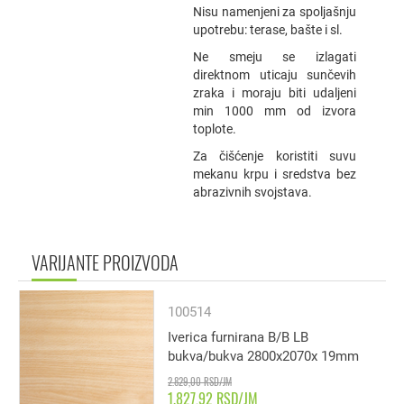
Nisu namenjeni za spoljašnju
upotrebu: terase, bašte i sl.
Ne smeju se izlagati
direktnom uticaju sunčevih
zraka i moraju biti udaljeni
min 1000 mm od izvora
toplote.
Za čišćenje koristiti suvu
mekanu krpu i sredstva bez
abrazivnih svojstava.
VARIJANTE PROIZVODA
100514
Iverica furnirana B/B LB
bukva/bukva 2800x2070x 19mm
2.829,00 RSD/JM
1.827,92 RSD/JM