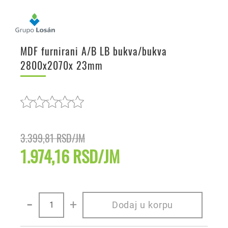
MDF furnirani A/B LB bukva/bukva
2800x2070x 23mm
3.399,81 RSD/JM
1.974,16 RSD/JM
-
+
Dodaj u korpu