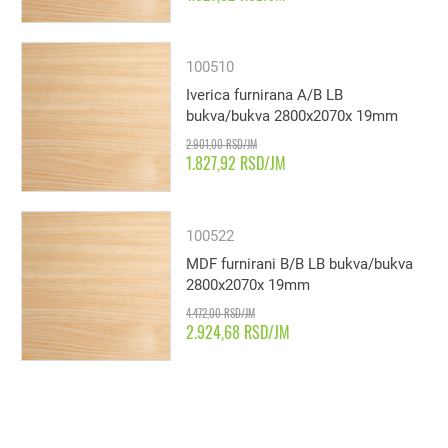
100510
Iverica furnirana A/B LB
bukva/bukva 2800x2070x 19mm
2.901,00 RSD/JM
1.827,92 RSD/JM
100522
MDF furnirani B/B LB bukva/bukva
2800x2070x 19mm
4.472,00 RSD/JM
2.924,68 RSD/JM